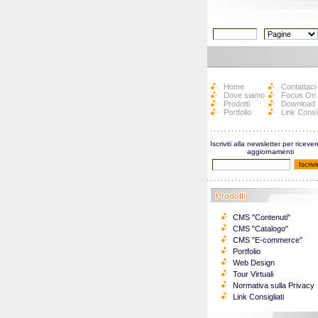
Home
Contattaci
Dove siamo
Focus On
Prodotti
Download
Portfolio
Link Consig
Iscriviti alla newsletter per ricever
aggiornamenti
CMS "Contenuti"
CMS "Catalogo"
CMS "E-commerce"
Portfolio
Web Design
Tour Virtuali
Normativa sulla Privacy
Link Consigliati