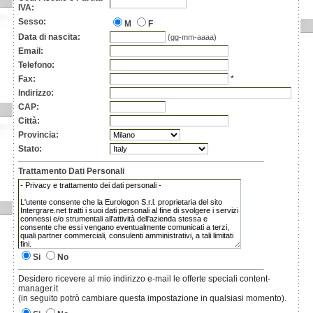
IVA:
Sesso:
M
F
Data di nascita:
(gg-mm-aaaa)
Email:
Telefono:
Fax:
*
Indirizzo:
CAP:
Città:
Provincia:
Stato:
Trattamento Dati Personali
Si
No
Desidero ricevere al mio indirizzo e-mail le offerte speciali content-
manager.it
(in seguito potrò cambiare questa impostazione in qualsiasi momento).