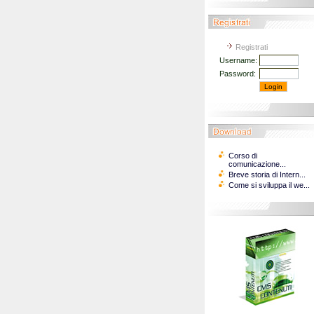
Registrati
Username:
Password:
Corso di
comunicazione...
Breve storia di Intern...
Come si sviluppa il we...