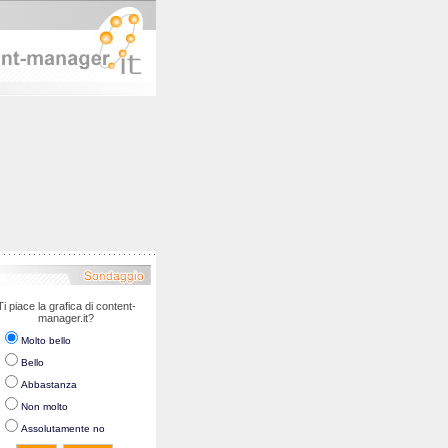
Ti piace la grafica di content-
manager.it?
Molto bello
Bello
Abbastanza
Non molto
Assolutamente no