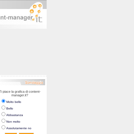
Ti piace la grafica di content-
manager.it?
Molto bello
Bello
Abbastanza
Non molto
Assolutamente no