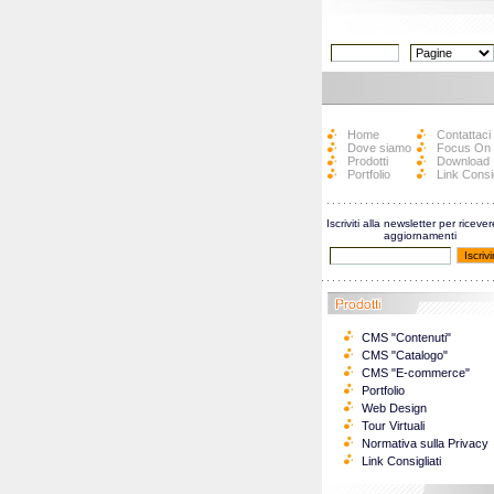
Home
Contattaci
Dove siamo
Focus On
Prodotti
Download
Portfolio
Link Consig
Iscriviti alla newsletter per ricever
aggiornamenti
CMS "Contenuti"
CMS "Catalogo"
CMS "E-commerce"
Portfolio
Web Design
Tour Virtuali
Normativa sulla Privacy
Link Consigliati