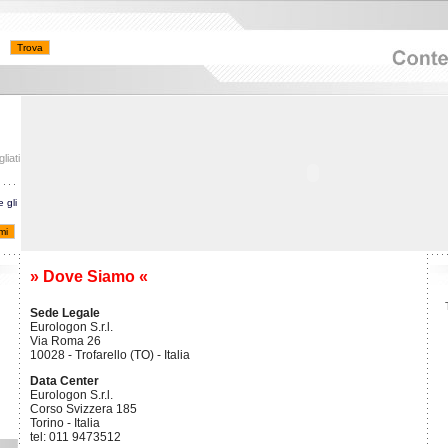
liati
e gli
» Dove Siamo «
Sede Legale
Eurologon S.r.l.
Via Roma 26
10028 - Trofarello (TO) - Italia
Data Center
Eurologon S.r.l.
Corso Svizzera 185
Torino - Italia
tel: 011 9473512