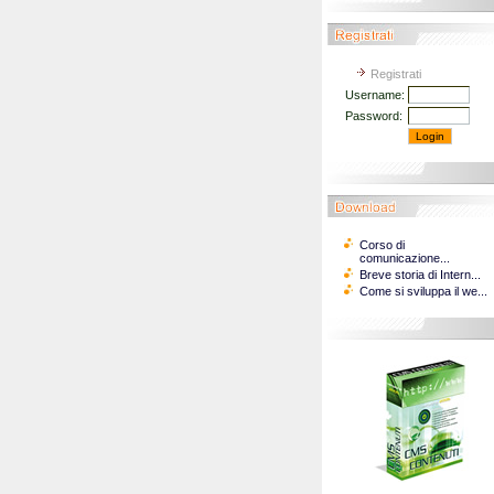
Registrati
Username:
Password:
Corso di
comunicazione...
Breve storia di Intern...
Come si sviluppa il we...